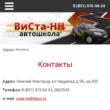
8 (831) 415-04-34
Главная
Обучение и услуги
Вечерняя группа на категорию В
Вечерняя группа на категорию В
Дополнительные занятия по вождению
Главная
/
Контакты
Об автошколе
Новости и акции
Контакты
Отзывы
Контакты
Адрес
: Нижний Новгород, ул.Чаадаева, д.3Б, кв.305
Наша группа в ВКонтакте
Телефон
: 8 (831) 415 04 34, 2823545
e-mail
:
vista-nn@inbox.ru