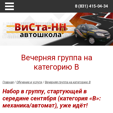
8 (831) 415-04-34
Главная
Обучение и услуги
Вечерняя группа на категорию В
Вечерняя группа на категорию В
Дополнительные занятия по вождению
Об автошколе
Вечерняя группа на
Новости и акции
категорию В
Отзывы
Контакты
Главная
/
Обучение и услуги
/
Вечерняя группа на категорию В
Наша группа в ВКонтакте
Набор в группу, стартующей в
середине сентября (категория «В»:
механика/автомат), уже идёт!