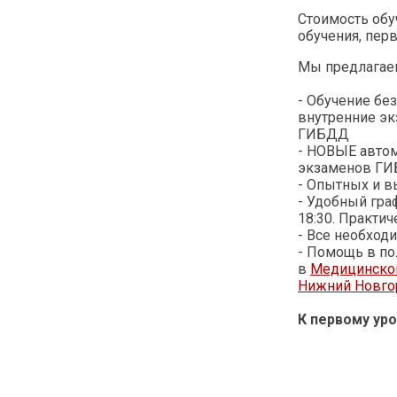
Стоимость обу
обучения, пер
Мы предлагае
- Обучение бе
внутренние эк
ГИБДД
- НОВЫЕ автом
экзаменов Г
- Опытных и 
- Удобный гра
18:30. Практич
- Все необхо
- Помощь в по
в
Медицинском
Нижний Новго
К первому уро