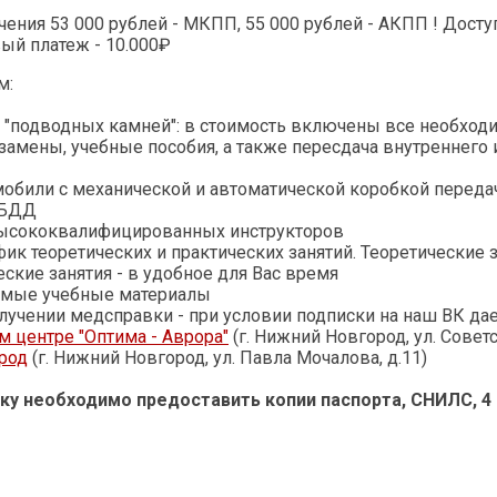
чения 53 000 рублей - МКПП, 55 000 рублей - АКПП ! Досту
вый платеж - 10.000₽
м:
з "подводных камней": в стоимость включены все необходим
замены, учебные пособия, а также пересдача внутреннего 
обили с механической и автоматической коробкой передач
ИБДД
высококвалифицированных инструкторов
фик теоретических и практических занятий. Теоретические
еские занятия - в удобное для Вас время
димые учебные материалы
лучении медсправки - при условии подписки на наш ВК да
 центре "Оптима - Аврора"
(г. Нижний Новгород, ул. Советс
род
(г. Нижний Новгород, ул. Павла Мочалова, д.11)
ку необходимо предоставить копии паспорта, СНИЛС, 4 